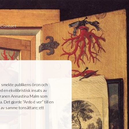
Contact
na smekte publikens öron och
 en ekvilibristisk insats av
opranen Annastina Malm som
. Det gjorde “Ardo é ver” till en
” av samme tonsättare; ett