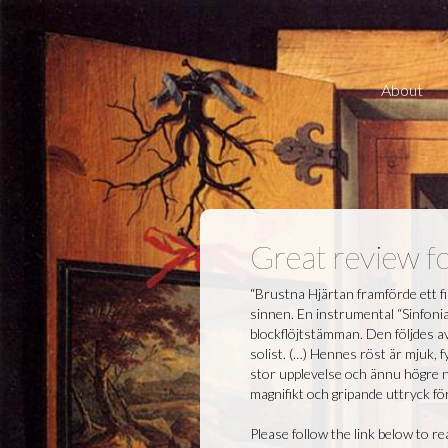
About
Great review fo
“Brustna Hjärtan framförde ett fi
sinnen. En instrumental “Sinfonia
blockflöjtstämman. Den följdes 
solist. (…) Hennes röst är mjuk, fy
stor upplevelse och ännu högre n
magnifikt och gripande uttryck för
Please follow the link below to rea