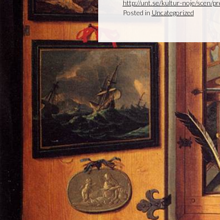
http://unt.se/kultur-noje/scen/
Posted in
Uncategorized