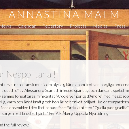
ANNASTINA MALM
News
Calendar
Repertory
Projects
Medias
Press
r Neapolitana !
nt urval napolitansk musik om olycklig kärlek som trots de sorgliga texter
 a quattro” av Alessandro Scarlatti inledde, spänstigt och dansant spelad med
av samme tonsättares minikantat “Ardo é ver per te d’Amore” med mezzos
llig, varm och ändå kraftig och hon är helt enkelt briljant i koloraturpartierna
ådde ensemblen i den litet senare framförda kantaten “Quella pace gradita
 sorgen i ett brustet hjärta.” Per A F Åberg, Uppsala Nya tidning
d the full review: